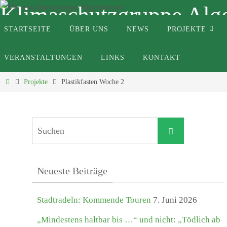
Zum
Klimaschutzgruppe Alg
Inhalt
Zum
STARTSEITE
ÜBER UNS
NEWS
PROJEKTE
Inhalt
springen
springen
VERANSTALTUNGEN
LINKS
KONTAKT
Start
Projekte
Plastikfasten Woche 2
P
Suchen
Suchen
nach:
l
Neueste Beiträge
a
s
Stadtradeln: Kommende Touren
7. Juni 2026
„Mindestens haltbar bis …“ und nicht: „Tödlich ab