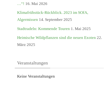
t
…“!
16. Mai 2026
i
Klimafrühstück-Rückblick. 2023 im SOfA,
Algermissen
14. September 2025
k
Stadtradeln: Kommende Touren
1. Mai 2025
f
Heimische Wildpflanzen sind die neuen Exoten
22.
März 2025
a
s
Veranstaltungen
t
Keine Veranstaltungen
e
n