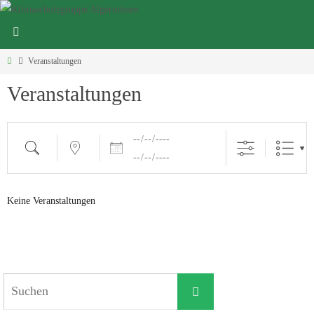
Zum
Inhalt
Klimaschutzgruppe Algermissen
springen
Start
Veranstaltungen
Veranstaltungen
Daten
Suche
Nahe ...
Keine Veranstaltungen
Suchen
Suchen
nach: