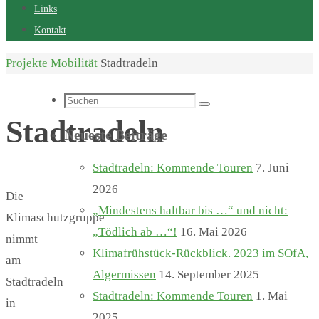
Links
Kontakt
Start
Projekte
Mobilität
Stadtradeln
Suchen
Suchen
nach:
Stadtradeln
Neueste Beiträge
Stadtradeln: Kommende Touren
7. Juni
2026
Die
„Mindestens haltbar bis …“ und nicht:
Klimaschutzgruppe
„Tödlich ab …“!
16. Mai 2026
nimmt
Klimafrühstück-Rückblick. 2023 im SOfA,
am
Algermissen
14. September 2025
Stadtradeln
Stadtradeln: Kommende Touren
1. Mai
in
2025