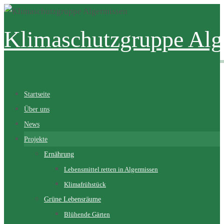
Zum
Inhalt
Klimaschutzgruppe Alg
springen
Zum
Startseite
Inhalt
Über uns
springen
News
Projekte
Ernährung
Lebensmittel retten in Algermissen
Klimafrühstück
Grüne Lebensräume
Blühende Gärten