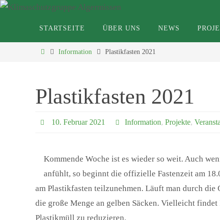
Zum
Inhalt
Zum
STARTSEITE
ÜBER UNS
NEWS
PROJ
Inhalt
springen
springen
Klimaschutzg
Start
Information
Plastikfasten 2021
Plastikfasten 2021
10. Februar 2021
Information
,
Projekte
,
Veranst
Kommende Woche ist es wieder so weit. Auch wenn
anfühlt, so beginnt die offizielle Fastenzeit am 18.
am Plastikfasten teilzunehmen. Läuft man durch die
die große Menge an gelben Säcken. Vielleicht findet 
Plastikmüll zu reduzieren.