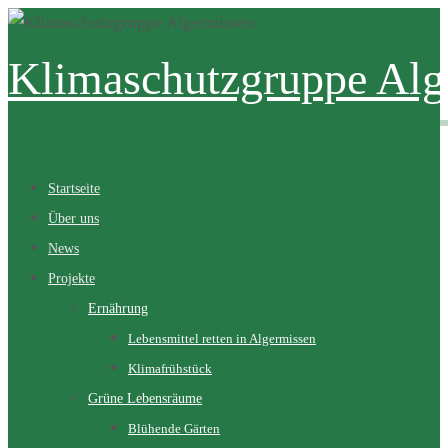
Zum
Inhalt
Klimaschutzgruppe Alg
springen
Zum
Startseite
Inhalt
Über uns
springen
News
Projekte
Ernährung
Lebensmittel retten in Algermissen
Klimafrühstück
Grüne Lebensräume
Blühende Gärten