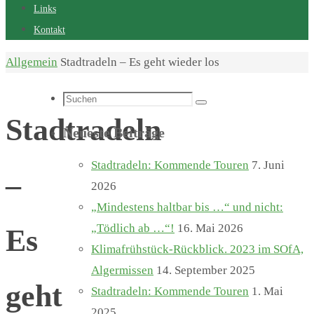
Links
Kontakt
Start
Allgemein
Stadtradeln – Es geht wieder los
Suchen
Suchen
nach:
Stadtradeln
Neueste Beiträge
Stadtradeln: Kommende Touren
7. Juni
–
2026
„Mindestens haltbar bis …“ und nicht:
„Tödlich ab …“!
16. Mai 2026
Es
Klimafrühstück-Rückblick. 2023 im SOfA,
Algermissen
14. September 2025
geht
Stadtradeln: Kommende Touren
1. Mai
2025