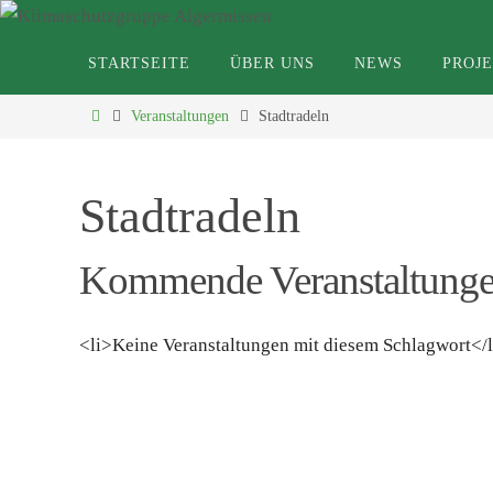
Zum
Inhalt
Zum
STARTSEITE
ÜBER UNS
NEWS
PROJ
Inhalt
springen
springen
Klimaschutzg
Start
Veranstaltungen
Stadtradeln
Stadtradeln
Kommende Veranstaltung
<li>Keine Veranstaltungen mit diesem Schlagwort</l