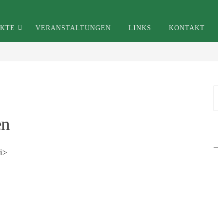
EKTE
VERANSTALTUNGEN
LINKS
KONTAKT
ruppe Algermissen
en
i>